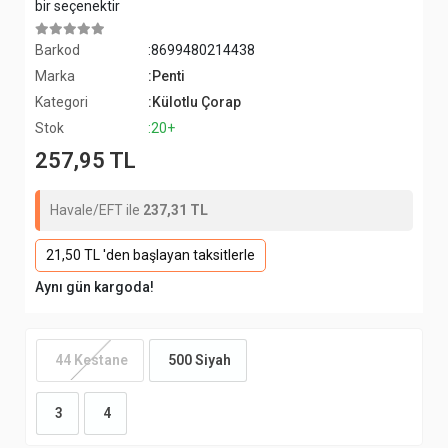
bir seçenektir
Barkod
:8699480214438
Marka
:Penti
Kategori
:Külotlu Çorap
Stok
:20+
257,95 TL
Havale/EFT ile
237,31 TL
21,50 TL 'den başlayan taksitlerle
Aynı gün kargoda!
44 Kestane
500 Siyah
3
4