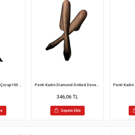
Penti Micro 100 Külotlu Çorap100 Denye
Penti Kadın Diamond Dotted Desenli Külotlu Çorap
346,06 TL
le
Sepete Ekle