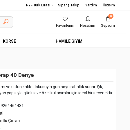
TRY - Türk Lirası
Sipariş Takip
Yardım
İletişim
0
Favorilerim
Hesabım
Sepetim
KORSE
HAMİLE GİYİM
orap 40 Denye
rımı ve üstün kalite dokusuyla gün boyu rahatlık sunar. Şık,
an yapısıyla günlük ve özel kullanımlar için ideal bir seçenektir
99264464431
ti
lotlu Çorap
+