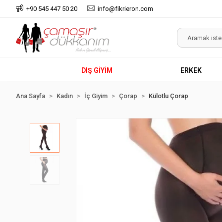
+90 545 447 50 20
info@fikrieron.com
DIŞ GİYİM
ERKEK
Ana Sayfa
Kadın
İç Giyim
Çorap
Külotlu Çorap