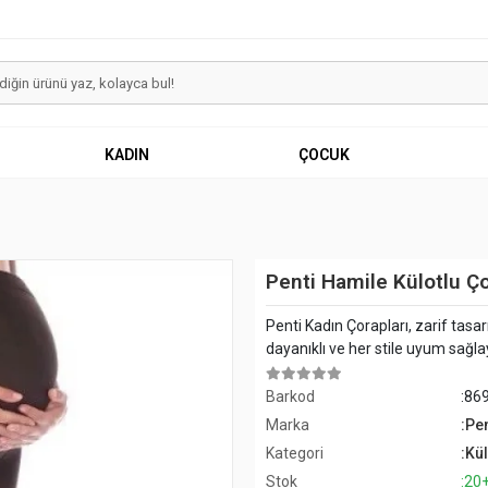
KADIN
ÇOCUK
Penti Hamile Külotlu Ç
Penti Kadın Çorapları, zarif tasa
dayanıklı ve her stile uyum sağlay
Barkod
:86
Marka
:Pen
Kategori
:Kü
Stok
:20