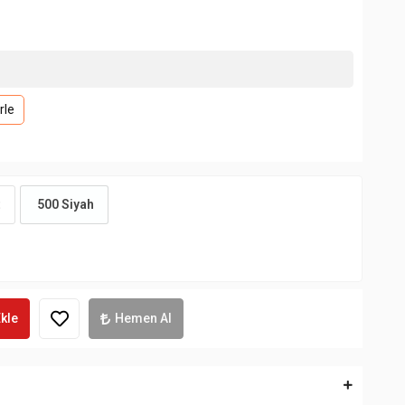
rle
t
500 Siyah
kle
Hemen Al