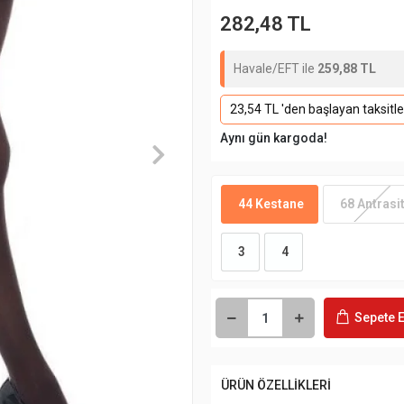
282,48 TL
Havale/EFT ile
259,88 TL
23,54 TL 'den başlayan taksitle
Aynı gün kargoda!
44 Kestane
68 Antrasi
3
4
Sepete E
ÜRÜN ÖZELLİKLERİ