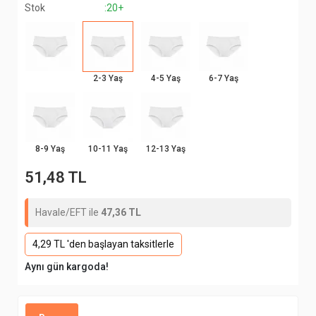
Stok
:20+
2-3 Yaş
4-5 Yaş
6-7 Yaş
8-9 Yaş
10-11 Yaş
12-13 Yaş
51,48 TL
Havale/EFT ile
47,36 TL
4,29 TL 'den başlayan taksitlerle
Aynı gün kargoda!