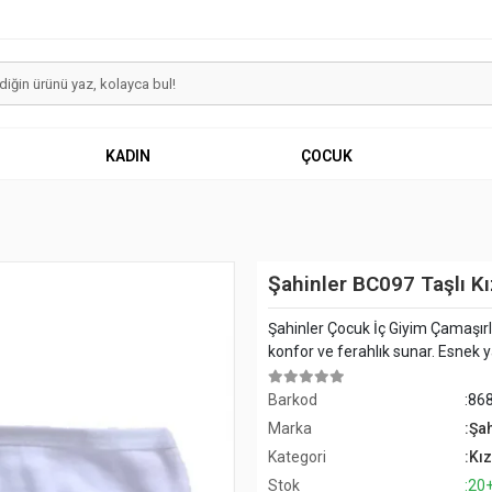
KADIN
ÇOCUK
Şahinler BC097 Taşlı 
Şahinler Çocuk İç Giyim Çamaşırl
konfor ve ferahlık sunar. Esnek y
Barkod
:86
Marka
:Şa
Kategori
:Kı
Stok
:20