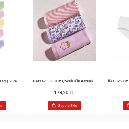
Berrak 6853 Kız Çocuk Karışık Renk Külot 5'li
Berrak 6865 Kız Çocuk 3'lü Karışık Renk Külot
178,20 TL
le
Sepete Ekle