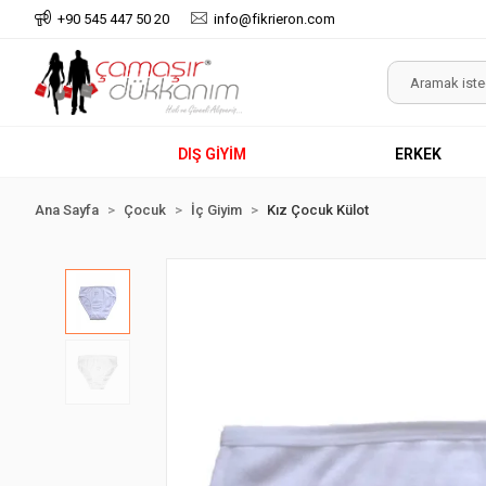
+90 545 447 50 20
info@fikrieron.com
DIŞ GİYİM
ERKEK
Ana Sayfa
Çocuk
İç Giyim
Kız Çocuk Külot