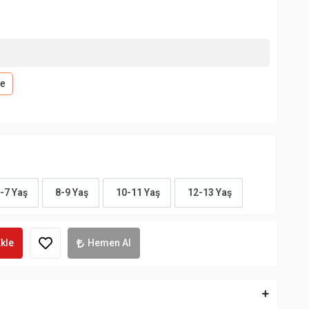
le
-7 Yaş
8-9 Yaş
10-11 Yaş
12-13 Yaş
kle
Hemen Al