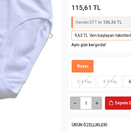
115,61 TL
Havale/EFT ile
106,36 TL
9,63 TL 'den başlayan taksitler
Aynı gün kargoda!
Beyaz
2-3 Yaş
4-5 Yaş
6
Sepete E
ÜRÜN ÖZELLİKLERİ