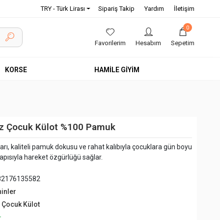
TRY - Türk Lirası
Sipariş Takip
Yardım
İletişim
0
Favorilerim
Hesabım
Sepetim
KORSE
HAMİLE GİYİM
Kız Çocuk Külot %100 Pamuk
arı, kaliteli pamuk dokusu ve rahat kalıbıyla çocuklara gün boyu
apısıyla hareket özgürlüğü sağlar.
82176135582
hinler
z Çocuk Külot
+