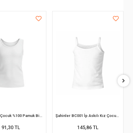
İlke 324 Kız Çocuk %100 Pamuk Biyeli Geniş Askılı Atlet (4-5 Yaş)
Şahinler BC001 İp Askılı Kız Çocuk Atlet (6-7 Yaş)
91,30 TL
145,86 TL