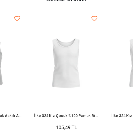
Şahinler BC093 Kız Çocuk Askılı Atlet (8-9 Yaş)
İlke 324 Kız Çocuk %100 Pamuk Biyeli Geniş Askılı Atlet (8-9 Yaş)
105,49 TL