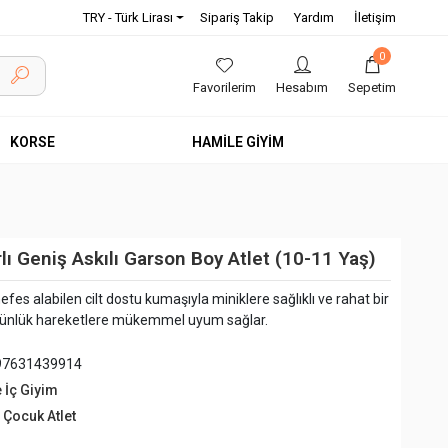
TRY - Türk Lirası
Sipariş Takip
Yardım
İletişim
0
Favorilerim
Hesabım
Sepetim
KORSE
HAMİLE GİYİM
rlı Geniş Askılı Garson Boy Atlet (10-11 Yaş)
efes alabilen cilt dostu kumaşıyla miniklere sağlıklı ve rahat bir
 günlük hareketlere mükemmel uyum sağlar.
97631439914
e İç Giyim
 Çocuk Atlet