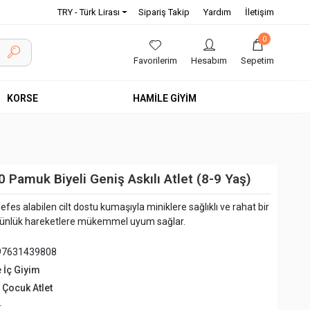
TRY - Türk Lirası
Sipariş Takip
Yardım
İletişim
0
Favorilerim
Hesabım
Sepetim
KORSE
HAMİLE GİYİM
 Pamuk Biyeli Geniş Askılı Atlet (8-9 Yaş)
efes alabilen cilt dostu kumaşıyla miniklere sağlıklı ve rahat bir
 günlük hareketlere mükemmel uyum sağlar.
97631439808
e İç Giyim
 Çocuk Atlet
+