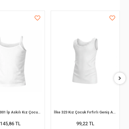
Şahinler BC001 İp Askılı Kız Çocuk Atlet (6-7 Yaş)
İlke 323 Kız Çocuk Fırfırlı Geniş Askılı Garson Boy Atlet (12-13 Yaş)
145,86 TL
99,22 TL