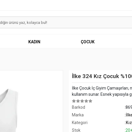
KADIN
ÇOCUK
İlke 324 Kız Çocuk %100
İlke Çocuk İç Giyim Çamaşırları, n
kullanım sunar. Esnek yapısıyla
Barkod
:86
Marka
:İlk
Kategori
:Kız
Stok
:20