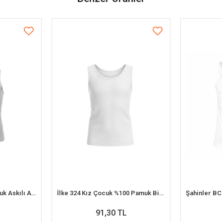
Şahinler BC093 Kız Çocuk Askılı Atlet (8-9 Yaş)
İlke 324 Kız Çocuk %100 Pamuk Biyeli Geniş Askılı Atlet (4-5 Yaş)
91,30 TL