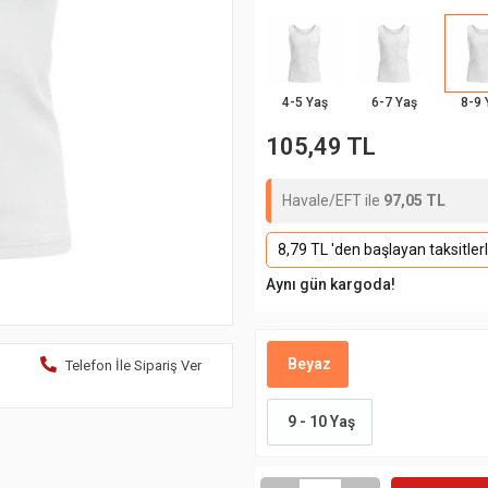
4-5 Yaş
6-7 Yaş
8-9 
105,49 TL
Havale/EFT ile
97,05 TL
8,79 TL 'den başlayan taksitler
Aynı gün kargoda!
Beyaz
Telefon İle Sipariş Ver
9 - 10 Yaş