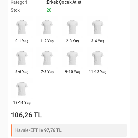
Kategori
:Erkek Çocuk Atlet
Stok
:20
0-1 Yaş
1-2 Yaş
2-3 Yaş
3-4 Yaş
5-6 Yaş
7-8 Yaş
9-10 Yaş
11-12 Yaş
13-14 Yaş
106,26 TL
Havale/EFT ile
97,76 TL