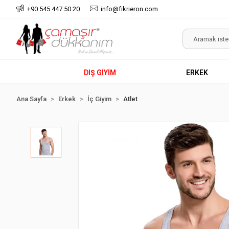
+90 545 447 50 20
info@fikrieron.com
DIŞ GİYİM
ERKEK
Ana Sayfa
Erkek
İç Giyim
Atlet