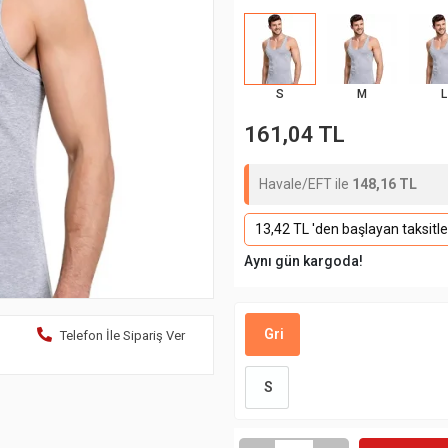
S
M
L
161,04 TL
Havale/EFT ile
148,16 TL
13,42 TL 'den başlayan taksitle
Aynı gün kargoda!
Gri
Telefon İle Sipariş Ver
S