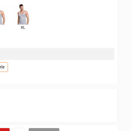
XL
rle