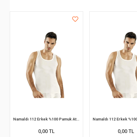
Namaldı 112 Erkek %100 Pamuk Atlet L 6'lı Paket
0,00 TL
0,00 TL