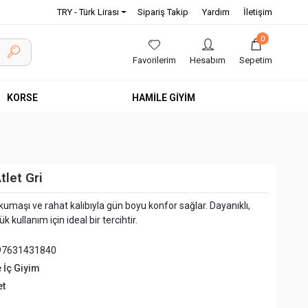
TRY - Türk Lirası
Sipariş Takip
Yardım
İletişim
0
Favorilerim
Hesabım
Sepetim
KORSE
HAMİLE GİYİM
let Gri
umaşı ve rahat kalıbıyla gün boyu konfor sağlar. Dayanıklı,
k kullanım için ideal bir tercihtir.
97631431840
e İç Giyim
et