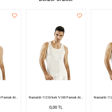
Namaldı 112 Erkek %100 Pamuk Atlet S 6'lı Paket
Namaldı 112 Erkek %100 Pamuk Atlet 2XL 6'lı Paket
0,00 TL