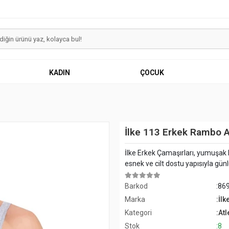
KADIN
ÇOCUK
İlke 113 Erkek Rambo At
İlke Erkek Çamaşırları, yumuşak k
esnek ve cilt dostu yapısıyla günlü
Barkod
:86
Marka
:İlk
Kategori
:Atl
Stok
:8