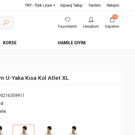
TRY - Türk Lirası
Sipariş Takip
Yardım
İletişim
0
Favorilerim
Hesabım
Sepetim
KORSE
HAMİLE GİYİM
 U-Yaka Kısa Kol Atlet XL
90216359911
md
ila
+