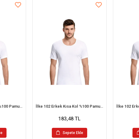
İlke 102 Erkek Kısa Kol %100 Pamuk Atlet XL
İlke 102 Erkek Kısa Kol %100 Pamuk Atlet M
183,48 TL
le
Sepete Ekle