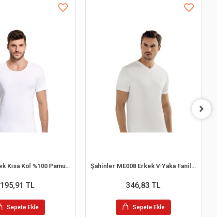
İlke 102 Erkek Kısa Kol %100 Pamuk Atlet L
Şahinler ME008 Erkek V-Yaka Fanila No:56 (XL)
195,91 TL
346,83 TL
Sepete Ekle
Sepete Ekle