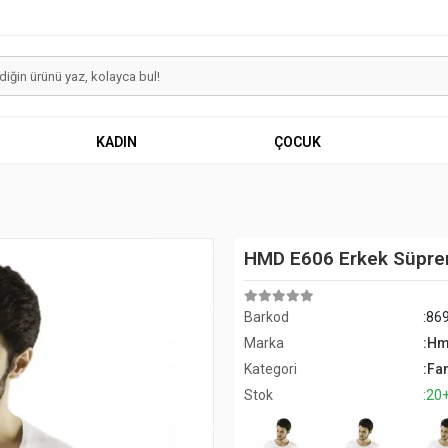
KADIN
ÇOCUK
HMD E606 Erkek Süprem
Barkod
:86
Marka
:H
Kategori
:Fan
Stok
:20