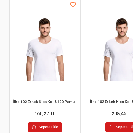
İlke 102 Erkek Kısa Kol %100 Pamuk Atlet
160,27 TL
208,45 TL
Sepete Ekle
Sepete Ek