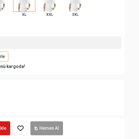
XL
XXL
3XL
rle
ünü kargoda!
kle
Hemen Al