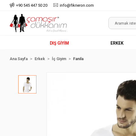
+90 545 447 50 20
info@fikrieron.com
DIŞ GİYİM
ERKEK
Ana Sayfa
Erkek
İç Giyim
Fanila