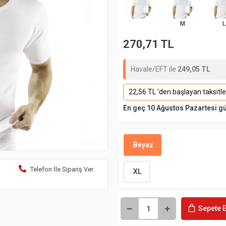
M
L
270,71 TL
Havale/EFT ile
249,05 TL
22,56 TL 'den başlayan taksitle
En geç 10 Ağustos Pazartesi g
Beyaz
Telefon İle Sipariş Ver
XL
Sepete E