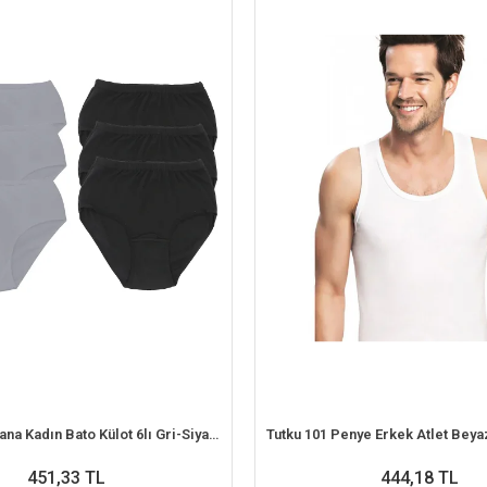
Tutku 922 Ribana Kadın Bato Külot 6lı Gri-Siyah M
451,33 TL
444,18 TL