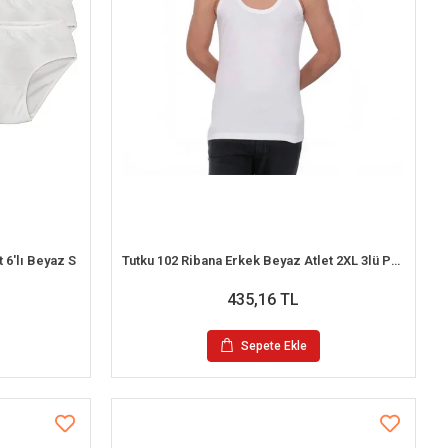
 6'lı Beyaz S
Tutku 102 Ribana Erkek Beyaz Atlet 2XL 3lü Paket
435,16 TL
Sepete Ekle