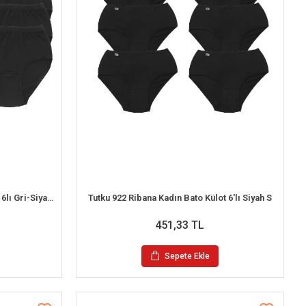
Tutku 922 Ribana Kadın Bato Külot 6lı Gri-Siyah L
Tutku 922 Ribana Kadın Bato Külot 6'lı Siyah S
451,33 TL
Sepete Ekle