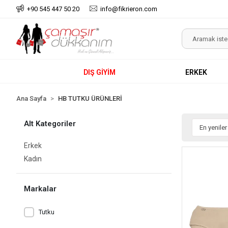
+90 545 447 50 20
info@fikrieron.com
DIŞ GİYİM
ERKEK
Ana Sayfa
HB TUTKU ÜRÜNLERİ
Alt Kategoriler
Erkek
Kadın
Markalar
Tutku