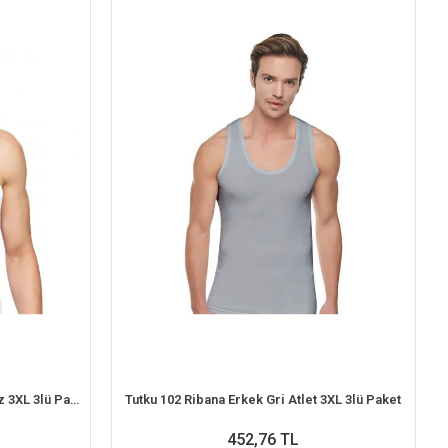
Tutku 101 Penye Erkek Atlet Beyaz 3XL 3lü Paket
Tutku 102 Ribana Erkek Gri Atlet 3XL 3lü Paket
452,76 TL