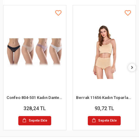
Confeo 804-501 Kadın Dantelli 4 lü Tanga Külot
Berrak 11656 Kadın Toparlayıcı Bato Külot
328,24 TL
93,72 TL
Sepete Ekle
Sepete Ekle