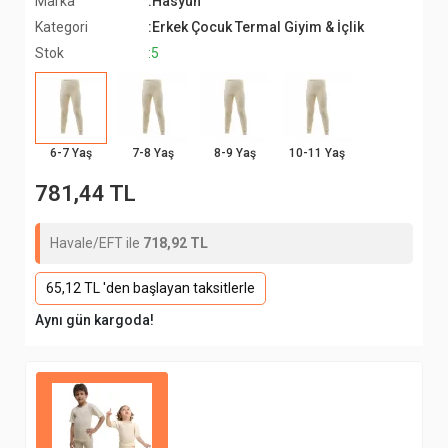
Marka
:Hasyün
Kategori
:Erkek Çocuk Termal Giyim & İçlik
Stok
:5
6-7 Yaş
7-8 Yaş
8-9 Yaş
10-11 Yaş
781,44 TL
Havale/EFT ile
718,92 TL
65,12 TL 'den başlayan taksitlerle
Aynı gün kargoda!