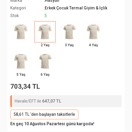
Marka
:Hasyün
Kategori
:Erkek Çocuk Termal Giyim & İçlik
Stok
:5
2 Yaş
3 Yaş
4 Yaş
5 Yaş
6 Yaş
703,34 TL
Havale/EFT ile
647,07 TL
58,61 TL 'den başlayan taksitlerle
En geç 10 Ağustos Pazartesi günü kargoda!