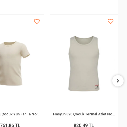
Hasyün 500E Çocuk Yün Fanila No:8 (8 Yaş)
Hasyün 520 Çocuk Termal Atlet No.12 (12-14 Yaş)
761,86 TL
820,49 TL