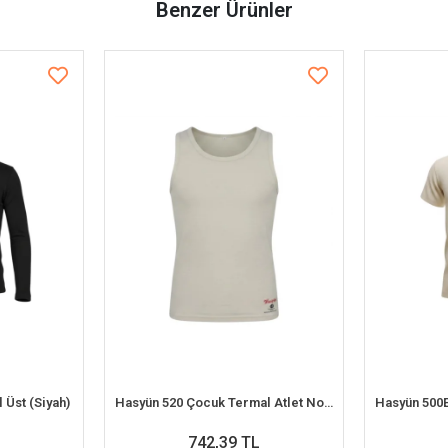
Benzer Ürünler
 Üst (Siyah)
Hasyün 520 Çocuk Termal Atlet No.6 (6-7 Yaş)
742,39 TL