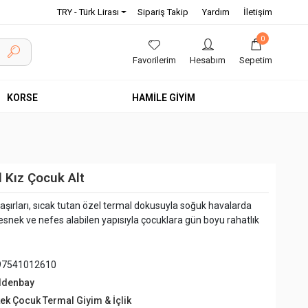
TRY - Türk Lirası
Sipariş Takip
Yardım
İletişim
0
Favorilerim
Hesabım
Sepetim
KORSE
HAMİLE GİYİM
 Kız Çocuk Alt
ırları, sıcak tutan özel termal dokusuyla soğuk havalarda
snek ve nefes alabilen yapısıyla çocuklara gün boyu rahatlık
97541012610
ldenbay
kek Çocuk Termal Giyim & İçlik