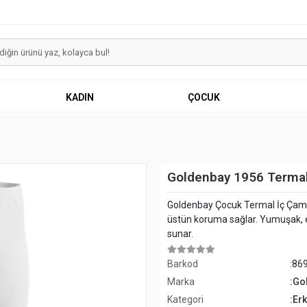
KADIN
ÇOCUK
Goldenbay 1956 Termal
Goldenbay Çocuk Termal İç Çamaş
üstün koruma sağlar. Yumuşak, e
sunar.
Barkod
:86
Marka
:Go
Kategori
:Er