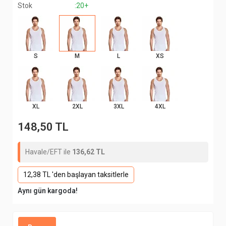
Stok
:20+
S
M
L
XS
XL
2XL
3XL
4XL
148,50 TL
Havale/EFT ile
136,62 TL
12,38 TL 'den başlayan taksitlerle
Aynı gün kargoda!