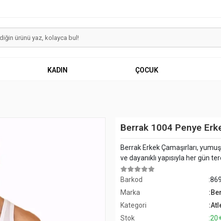
KADIN
ÇOCUK
Berrak 1004 Penye Erke
Berrak Erkek Çamaşırları, yumuş
ve dayanıklı yapısıyla her gün terci
Barkod
:86
Marka
:Be
Kategori
:Atl
Stok
:20