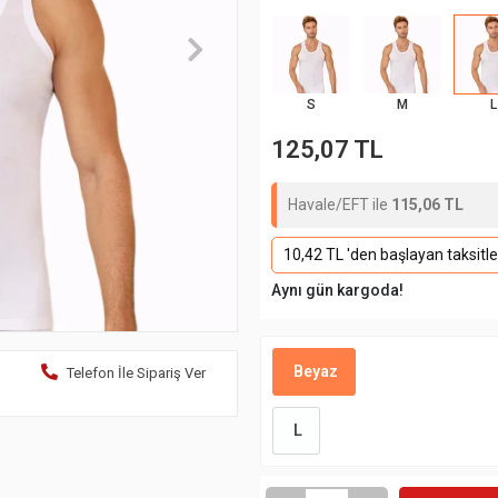
S
M
L
125,07 TL
Havale/EFT ile
115,06 TL
10,42 TL 'den başlayan taksitle
Aynı gün kargoda!
Beyaz
Telefon İle Sipariş Ver
L