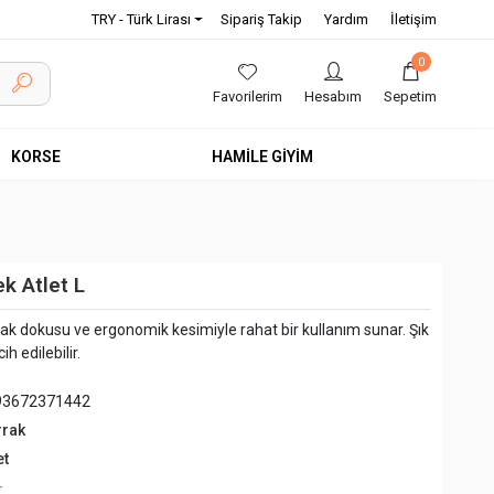
TRY - Türk Lirası
Sipariş Takip
Yardım
İletişim
0
Favorilerim
Hesabım
Sepetim
KORSE
HAMİLE GİYİM
k Atlet L
ak dokusu ve ergonomik kesimiyle rahat bir kullanım sunar. Şık
h edilebilir.
93672371442
rrak
et
+