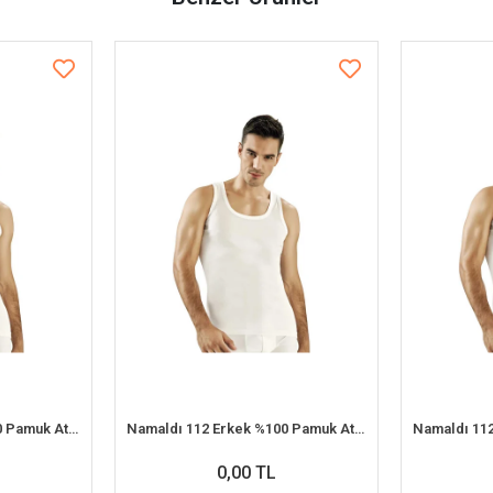
Namaldı 112 Erkek %100 Pamuk Atlet S 6'lı Paket
Namaldı 112 Erkek %100 Pamuk Atlet 2XL 6'lı Paket
0,00 TL