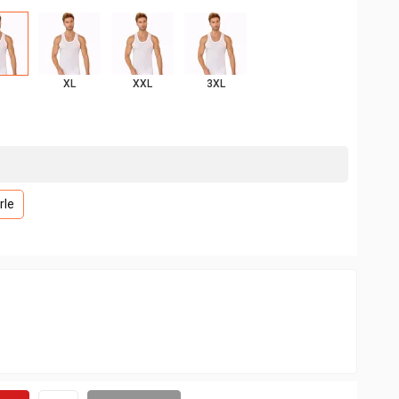
XL
XXL
3XL
rle