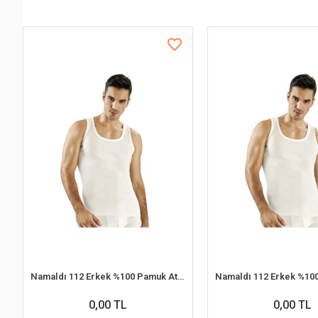
Namaldı 112 Erkek %100 Pamuk Atlet L 6'lı Paket
0,00 TL
0,00 TL