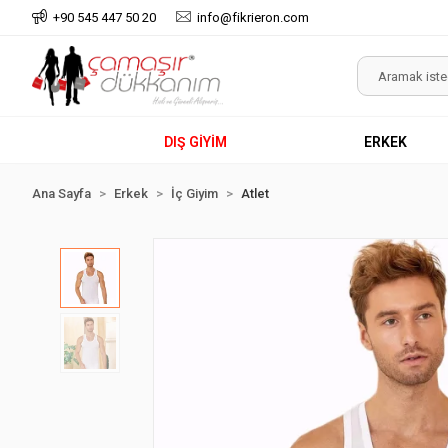
+90 545 447 50 20
info@fikrieron.com
DIŞ GİYİM
ERKEK
Ana Sayfa
Erkek
İç Giyim
Atlet