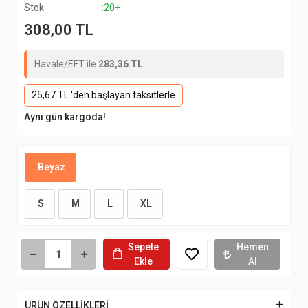
Stok
:20+
308,00 TL
Havale/EFT ile
283,36 TL
25,67 TL 'den başlayan taksitlerle
Aynı gün kargoda!
Beyaz
S
M
L
XL
Sepete
Hemen
Ekle
Al
ÜRÜN ÖZELLİKLERİ