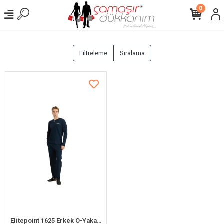
0
Filtreleme
Sıralama
Elitepoint 1625 Erkek O-Yaka Ön Üç Düğmeli Kışlık Büyük Beden Pijama Takım