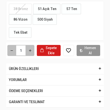
38 Bronz
51 Açık Ten
57 Ten
86 Vizon
500 Siyah
Tek Ebat
Sepete
Hemen
Ekle
Al
ÜRÜN ÖZELLİKLERİ
YORUMLAR
ÖDEME SEÇENEKLERİ
GARANTİ VE TESLİMAT