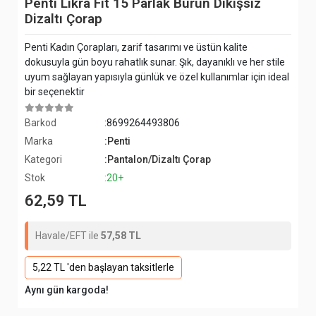
Penti Likra Fit 15 Parlak Burun Dikişsiz
Dizaltı Çorap
Penti Kadın Çorapları, zarif tasarımı ve üstün kalite
dokusuyla gün boyu rahatlık sunar. Şık, dayanıklı ve her stile
uyum sağlayan yapısıyla günlük ve özel kullanımlar için ideal
bir seçenektir
Barkod
:8699264493806
Marka
:Penti
Kategori
:Pantalon/Dizaltı Çorap
Stok
:20+
62,59 TL
Havale/EFT ile
57,58 TL
5,22 TL 'den başlayan taksitlerle
Aynı gün kargoda!