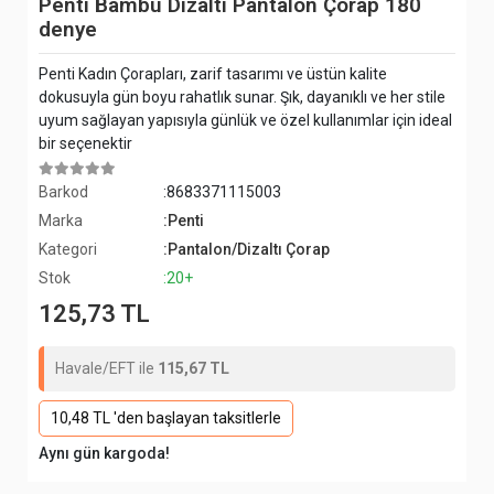
Penti Bambu Dizaltı Pantalon Çorap 180
denye
Penti Kadın Çorapları, zarif tasarımı ve üstün kalite
dokusuyla gün boyu rahatlık sunar. Şık, dayanıklı ve her stile
uyum sağlayan yapısıyla günlük ve özel kullanımlar için ideal
bir seçenektir
Barkod
:8683371115003
Marka
:Penti
Kategori
:Pantalon/Dizaltı Çorap
Stok
:20+
125,73 TL
Havale/EFT ile
115,67 TL
10,48 TL 'den başlayan taksitlerle
Aynı gün kargoda!