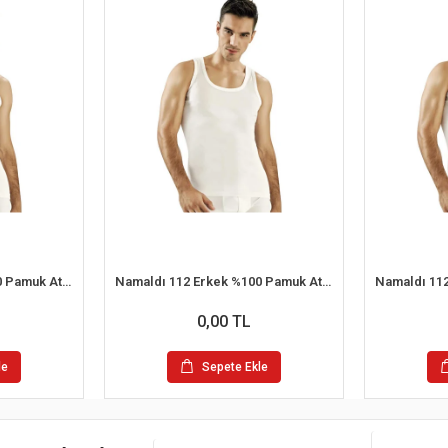
Namaldı 112 Erkek %100 Pamuk Atlet S 6'lı Paket
Namaldı 112 Erkek %100 Pamuk Atlet 2XL 6'lı Paket
0,00 TL
le
Sepete Ekle