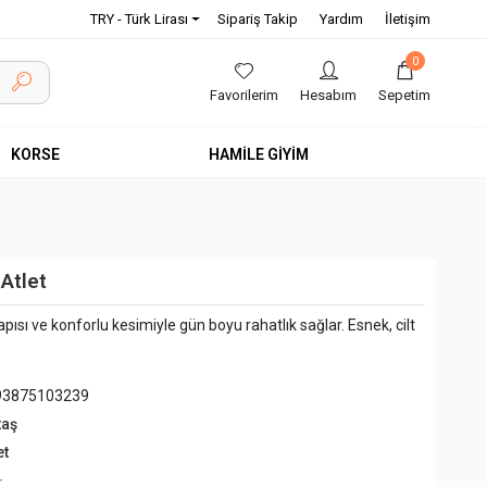
TRY - Türk Lirası
Sipariş Takip
Yardım
İletişim
0
Favorilerim
Hesabım
Sepetim
KORSE
HAMİLE GİYİM
Atlet
pısı ve konforlu kesimiyle gün boyu rahatlık sağlar. Esnek, cilt
93875103239
taş
et
+