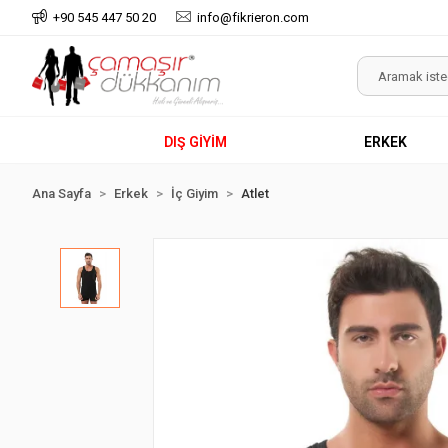
+90 545 447 50 20
info@fikrieron.com
DIŞ GİYİM
ERKEK
Ana Sayfa
Erkek
İç Giyim
Atlet