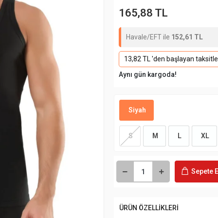
165,88 TL
Havale/EFT ile
152,61 TL
13,82 TL 'den başlayan taksitle
Aynı gün kargoda!
Siyah
S
M
L
XL
Sepete E
ÜRÜN ÖZELLİKLERİ