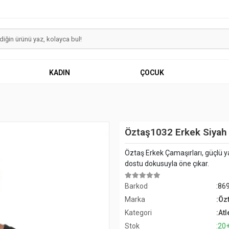
KADIN
ÇOCUK
Öztaş1032 Erkek Siyah 
Öztaş Erkek Çamaşırları, güçlü ya
dostu dokusuyla öne çıkar.
Barkod
:86
Marka
:Öz
Kategori
:Atl
Stok
:20