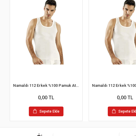
Namaldı 112 Erkek %100 Pamuk Atlet L 6'lı Paket
0,00 TL
0,00 TL
Sepete Ekle
Sepete Ek