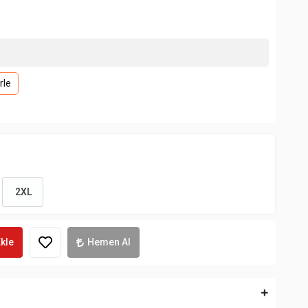
rle
2XL
kle
Hemen Al