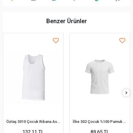
Benzer Ürünler
Öztaş 3010 Çocuk Ribana Askılı Atlet
İlke 302 Çocuk %100 Pamuk Kısa Kol Atlet (1-2 Yaş)
132,11 TL
89,65 TL