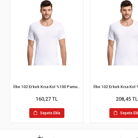
İlke 102 Erkek Kısa Kol %100 Pamuk Atlet
160,27 TL
208,45 TL
Sepete Ekle
Sepete Ek