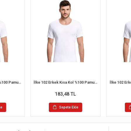
İlke 102 Erkek Kısa Kol %100 Pamuk Atlet XL
İlke 102 Erkek Kısa Kol %100 Pamuk Atlet M
183,48 TL
le
Sepete Ekle