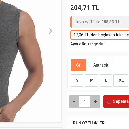
204,71 TL
Havale/EFT ile
188,33 TL
17,06 TL 'den başlayan taksitle
Aynı gün kargoda!
Gri
Antrasit
S
M
L
XL
Sepete E
ÜRÜN ÖZELLİKLERİ