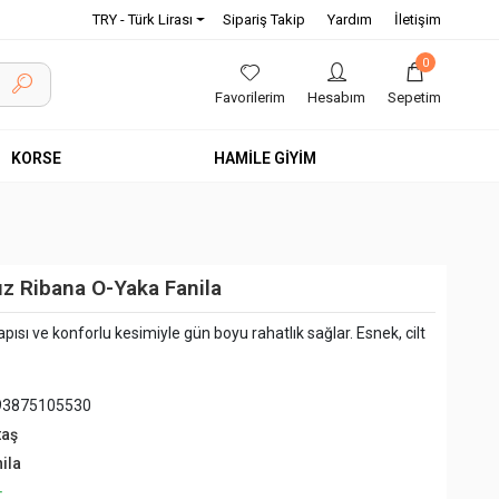
TRY - Türk Lirası
Sipariş Takip
Yardım
İletişim
0
Favorilerim
Hesabım
Sepetim
KORSE
HAMİLE GİYİM
z Ribana O-Yaka Fanila
pısı ve konforlu kesimiyle gün boyu rahatlık sağlar. Esnek, cilt
93875105530
taş
ila
+