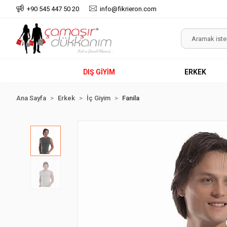
+90 545 447 50 20
info@fikrieron.com
DIŞ GİYİM
ERKEK
Ana Sayfa
Erkek
İç Giyim
Fanila