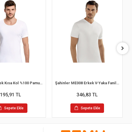
İlke 102 Erkek Kısa Kol %100 Pamuk Atlet L
Şahinler ME008 Erkek V-Yaka Fanila No:56 (XL)
195,91 TL
346,83 TL
Sepete Ekle
Sepete Ekle