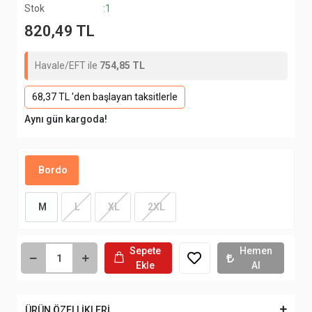
Stok
:1
820,49 TL
Havale/EFT ile
754,85 TL
68,37 TL 'den başlayan taksitlerle
Aynı gün kargoda!
Bordo
M
L
XL
2XL
Sepete
Hemen
Ekle
Al
ÜRÜN ÖZELLİKLERİ