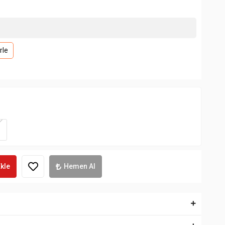
rle
kle
Hemen Al