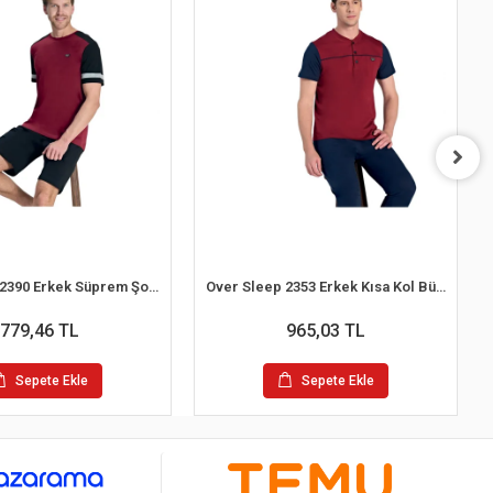
Over Sleep 2390 Erkek Süprem Şort Yazlık Pijama Takım (M-L-XL-2XL)
Over Sleep 2353 Erkek Kısa Kol Büyük Beden Süprem Pijama Takım (L-XL-XXL-3XL)
779,46 TL
965,03 TL
Sepete Ekle
Sepete Ekle