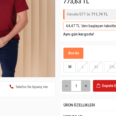
773,63 TL
Havale/EFT ile
711,74 TL
64,47 TL 'den başlayan taksitle
Aynı gün kargoda!
Bordo
M
L
XL
2XL
Sepete E
Telefon İle Sipariş Ver
ÜRÜN ÖZELLİKLERİ