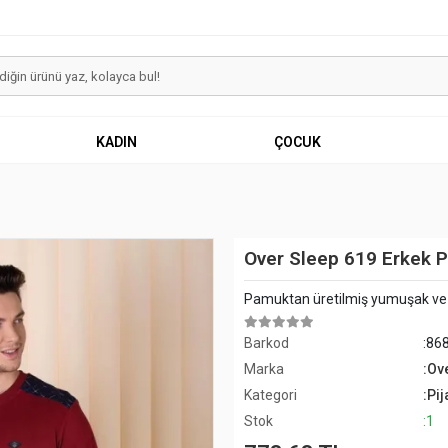
KADIN
ÇOCUK
Over Sleep 619 Erkek 
Pamuktan üretilmiş yumuşak ve sı
Barkod
:86
Marka
:Ov
Kategori
:Pi
Stok
:1