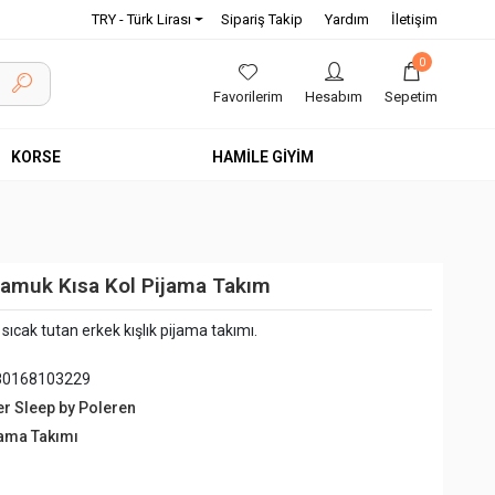
TRY - Türk Lirası
Sipariş Takip
Yardım
İletişim
0
Favorilerim
Hesabım
Sepetim
KORSE
HAMİLE GİYİM
Pamuk Kısa Kol Pijama Takım
cak tutan erkek kışlık pijama takımı.
80168103229
er Sleep by Poleren
jama Takımı