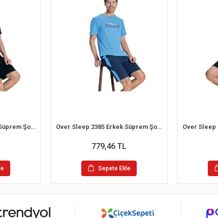
Over Sleep 2392 Erkek Süprem Şort Yazlık Pijama Takım (M-L-XL-2XL)
Over Sleep 2385 Erkek Süprem Şort Yazlık Pijama Takım (S-M-L-XL)
779,46 TL
le
Sepete Ekle