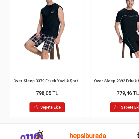
Over Sleep 3379 Erkek Yazlık Şort Pijama Takım (M-L-XL-2XL)
798,05 TL
779,46 TL
Sepete Ekle
Sepete Ek