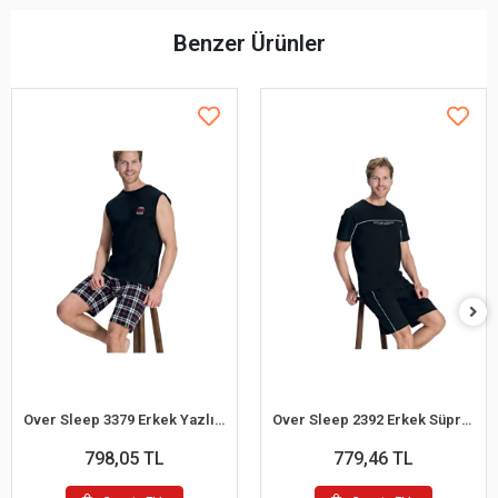
Benzer Ürünler
Over Sleep 3379 Erkek Yazlık Şort Pijama Takım (M-L-XL-2XL)
Over Sleep 2392 Erkek Süprem Şort Yazlık Pijama Takım (M-L-XL-2XL)
798,05 TL
779,46 TL