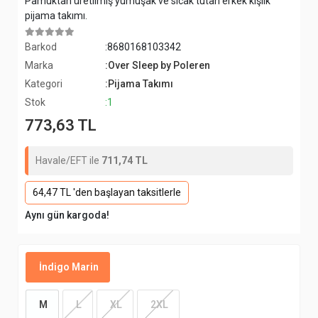
Pamuktan üretilmiş yumuşak ve sıcak tutan erkek kışlık
pijama takımı.
Barkod
:8680168103342
Marka
:Over Sleep by Poleren
Kategori
:Pijama Takımı
Stok
:1
773,63 TL
Havale/EFT ile
711,74 TL
64,47 TL 'den başlayan taksitlerle
Aynı gün kargoda!
İndigo Marin
M
L
XL
2XL