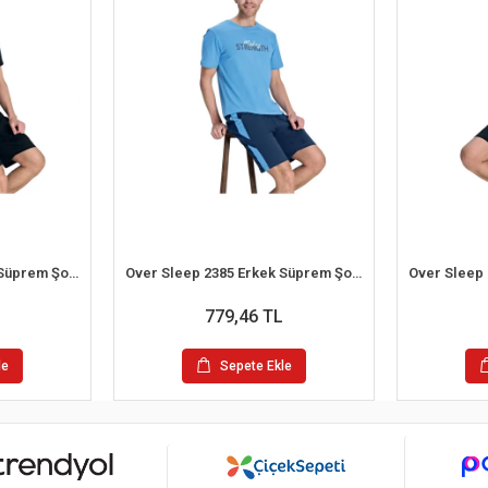
Over Sleep 2392 Erkek Süprem Şort Yazlık Pijama Takım (M-L-XL-2XL)
Over Sleep 2385 Erkek Süprem Şort Yazlık Pijama Takım (S-M-L-XL)
779,46 TL
le
Sepete Ekle