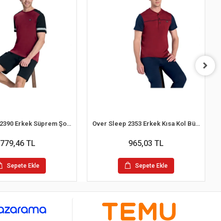
Over Sleep 2390 Erkek Süprem Şort Yazlık Pijama Takım (M-L-XL-2XL)
Over Sleep 2353 Erkek Kısa Kol Büyük Beden Süprem Pijama Takım (L-XL-XXL-3XL)
779,46 TL
965,03 TL
Sepete Ekle
Sepete Ekle