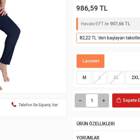
986,59 TL
Havale/EFT ile
907,66 TL
82,22 TL 'den başlayan taksitle
Lacivert
M
L
XL
2XL
Sepete E
Telefon İle Sipariş Ver
ÜRÜN ÖZELLİKLERİ
YORUMLAR