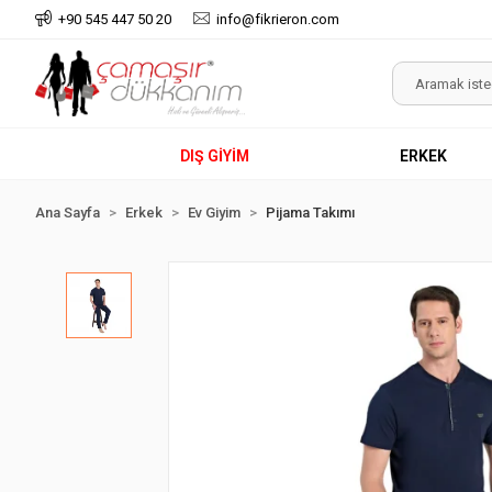
+90 545 447 50 20
info@fikrieron.com
DIŞ GİYİM
ERKEK
Ana Sayfa
Erkek
Ev Giyim
Pijama Takımı