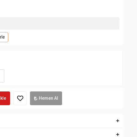
rle
kle
Hemen Al