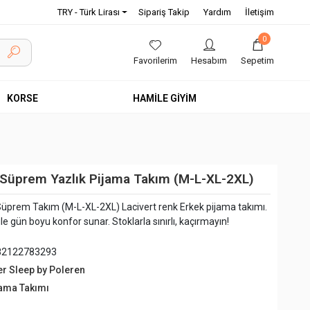
TRY - Türk Lirası
Sipariş Takip
Yardım
İletişim
0
Favorilerim
Hesabım
Sepetim
KORSE
HAMİLE GİYİM
 Süprem Yazlık Pijama Takım (M-L-XL-2XL)
üprem Takım (M-L-XL-2XL) Lacivert renk Erkek pijama takımı.
e gün boyu konfor sunar. Stoklarla sınırlı, kaçırmayın!
82122783293
er Sleep by Poleren
jama Takımı