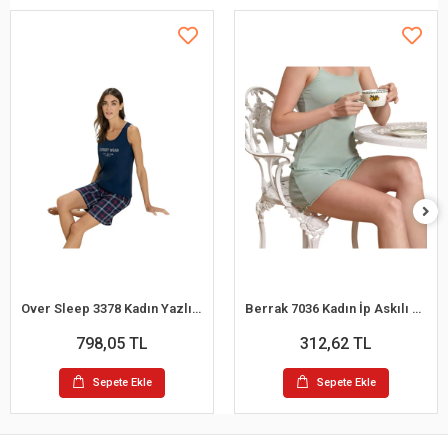
Over Sleep 3378 Kadın Yazlık Süprem Şort Pijama Takım (M-L-XL-XXL)
Berrak 7036 Kadın İp Askılı Şortlu Pijama Takım
798,05 TL
312,62 TL
Sepete Ekle
Sepete Ekle