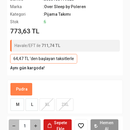
Marka
:Over Sleep by Poleren
Kategori
:Pijama Takımı
Stok
:6
773,63 TL
Havale/EFT ile
711,74 TL
64,47 TL 'den başlayan taksitlerle
Aynı gün kargoda!
Pudra
M
L
XL
2XL
Sepete
Hemen
Ekle
Al