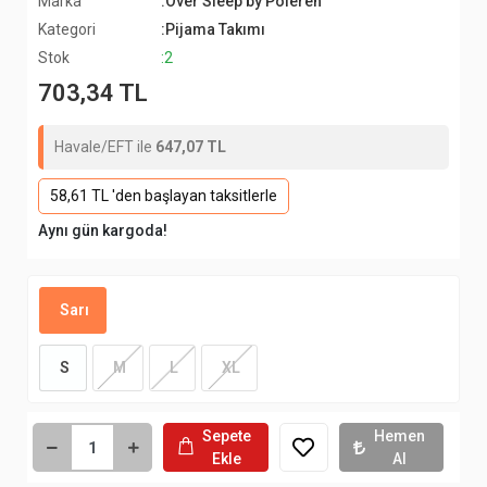
Marka
:Over Sleep by Poleren
Kategori
:Pijama Takımı
Stok
:2
703,34 TL
Havale/EFT ile
647,07 TL
58,61 TL 'den başlayan taksitlerle
Aynı gün kargoda!
Sarı
S
M
L
XL
Sepete
Hemen
Ekle
Al