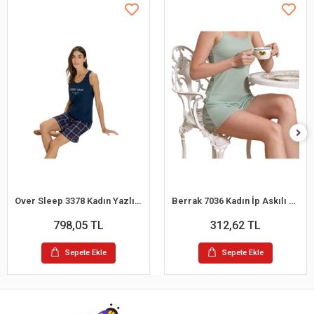
Over Sleep 3378 Kadın Yazlık Süprem Şort Pijama Takım (M-L-XL-XXL)
Berrak 7036 Kadın İp Askılı Şortlu Pijama Takım
798,05 TL
312,62 TL
Sepete Ekle
Sepete Ekle