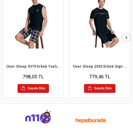
Over Sleep 3379 Erkek Yazlık Şort Pijama Takım (M-L-XL-2XL)
Over Sleep 2392 Erkek Süprem Şort Yazlık Pijama Takım (M-L-XL-2XL)
798,05 TL
779,46 TL
Sepete Ekle
Sepete Ekle