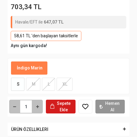
703,34 TL
Havale/EFT ile
647,07 TL
58,61 TL 'den başlayan taksitlerle
Aynı gün kargoda!
İndigo Marin
S
M
L
XL
Sepete
Hemen
Ekle
Al
ÜRÜN ÖZELLİKLERİ