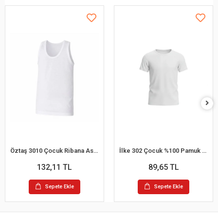
Öztaş 3010 Çocuk Ribana Askılı Atlet
İlke 302 Çocuk %100 Pamuk Kısa Kol Atlet (1-2 Yaş)
132,11 TL
89,65 TL
Sepete Ekle
Sepete Ekle