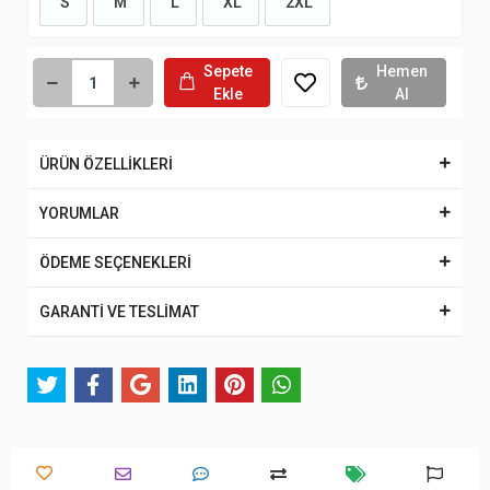
S
M
L
XL
2XL
Sepete
Hemen
Ekle
Al
ÜRÜN ÖZELLİKLERİ
YORUMLAR
ÖDEME SEÇENEKLERİ
GARANTİ VE TESLİMAT