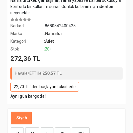
Namaldı Erkek Çamaşırları, rahat yapısı ve kaliteli dokusuyla
konforlu bir kullanım sunar. Günlük kullanım için ideal bir
seçenektir.
Barkod
:8680542400425
Marka
:Namaldı
Kategori
:Atlet
Stok
:20+
272,36 TL
Havale/EFT ile
250,57 TL
22,70 TL 'den başlayan taksitlerle
Aynı gün kargoda!
Siyah