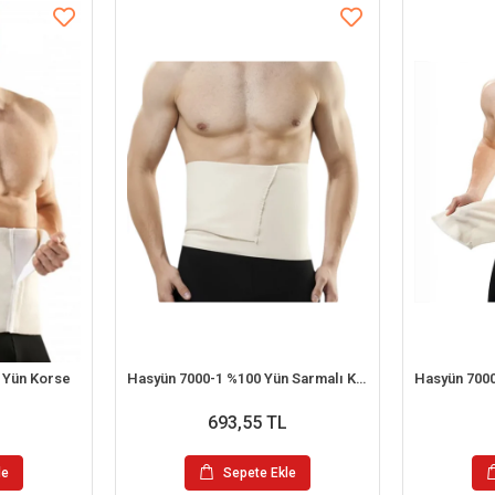
ı Yün Korse
Hasyün 7000-1 %100 Yün Sarmalı Kuşak No:4 (3,65mt)
693,55 TL
le
Sepete Ekle