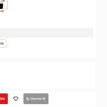
 mt
rle
kle
Hemen Al