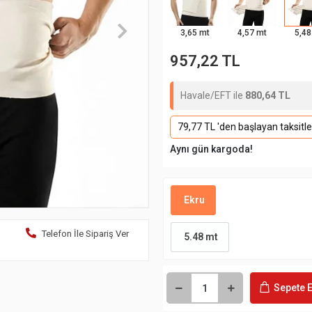
3,65 mt
4,57 mt
5,48
957,22 TL
Havale/EFT ile
880,64 TL
79,77 TL 'den başlayan taksitle
Aynı gün kargoda!
Ekru
Telefon İle Sipariş Ver
5.48 mt
Sepete E