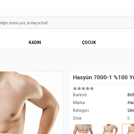
KADIN
ÇOCUK
Hasyün 7000-1 %100 Yü
Barkod
:86
Marka
:Ha
Kategori
:Un
Stok
:6