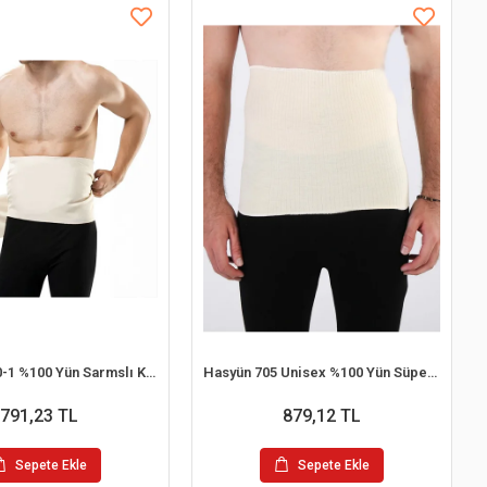
Hasyün 7000-1 %100 Yün Sarmslı Kuşak No:5 (4,57mt)
Hasyün 705 Unisex %100 Yün Süper İnce Korse
791,23 TL
879,12 TL
Sepete Ekle
Sepete Ekle