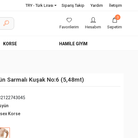
TRY - Türk Lirası
Sipariş Takip
Yardım
İletişim
0
Favorilerim
Hesabım
Sepetim
KORSE
HAMİLE GİYİM
n Sarmalı Kuşak No:6 (5,48mt)
82122743045
syün
isex Korse