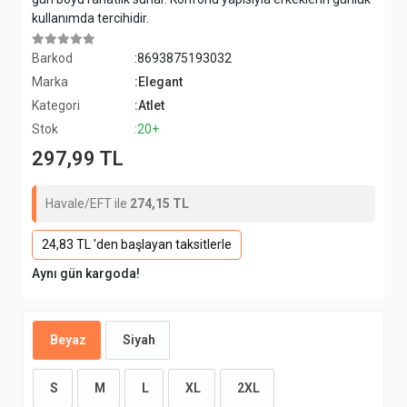
kullanımda tercihidir.
Barkod
:8693875193032
Marka
:Elegant
Kategori
:Atlet
Stok
:20+
297,99 TL
Havale/EFT ile
274,15 TL
24,83 TL 'den başlayan taksitlerle
Aynı gün kargoda!
Beyaz
Siyah
S
M
L
XL
2XL