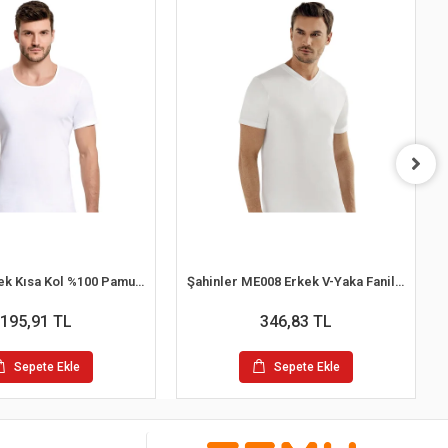
İlke 102 Erkek Kısa Kol %100 Pamuk Atlet L
Şahinler ME008 Erkek V-Yaka Fanila No:56 (XL)
195,91 TL
346,83 TL
Sepete Ekle
Sepete Ekle