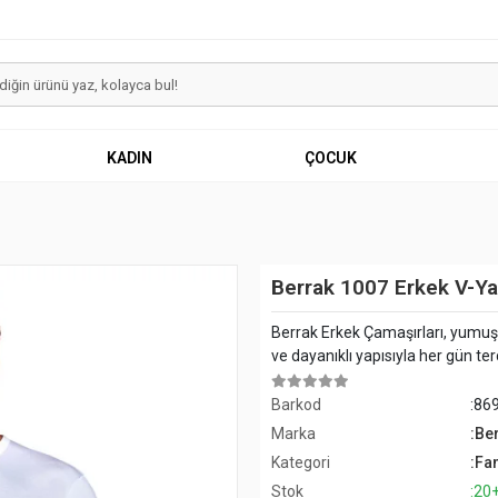
KADIN
ÇOCUK
Berrak 1007 Erkek V-Ya
Berrak Erkek Çamaşırları, yumuş
ve dayanıklı yapısıyla her gün terci
Barkod
:86
Marka
:Be
Kategori
:Fan
Stok
:20