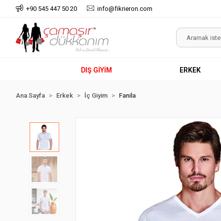
+90 545 447 50 20
info@fikrieron.com
DIŞ GİYİM
ERKEK
Ana Sayfa
Erkek
İç Giyim
Fanila