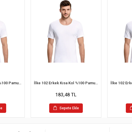
İlke 102 Erkek Kısa Kol %100 Pamuk Atlet XL
İlke 102 Erkek Kısa Kol %100 Pamuk Atlet M
183,48 TL
le
Sepete Ekle