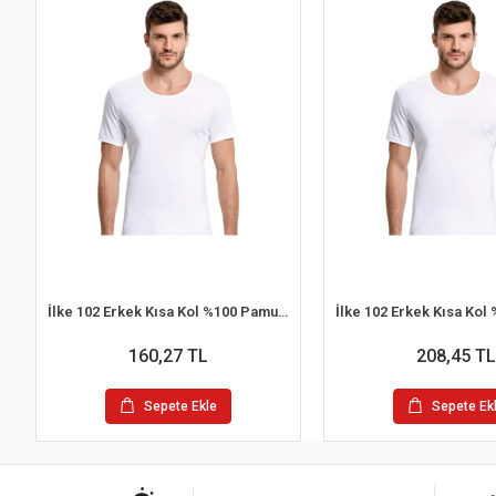
İlke 102 Erkek Kısa Kol %100 Pamuk Atlet
160,27 TL
208,45 TL
Sepete Ekle
Sepete Ek