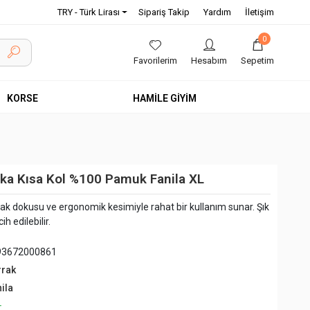
TRY - Türk Lirası
Sipariş Takip
Yardım
İletişim
0
Favorilerim
Hesabım
Sepetim
KORSE
HAMİLE GİYİM
ka Kısa Kol %100 Pamuk Fanila XL
ak dokusu ve ergonomik kesimiyle rahat bir kullanım sunar. Şık
h edilebilir.
93672000861
rrak
ila
+