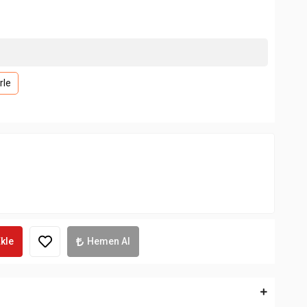
rle
kle
Hemen Al