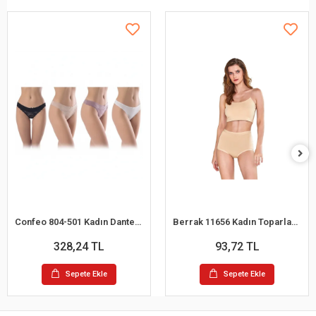
Confeo 804-501 Kadın Dantelli 4 lü Tanga Külot
Berrak 11656 Kadın Toparlayıcı Bato Külot
328,24 TL
93,72 TL
Sepete Ekle
Sepete Ekle