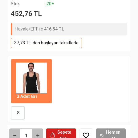
Stok
:20+
452,76 TL
Havale/EFT ile
416,54 TL
37,73 TL 'den başlayan taksitlerle
3 Adet Gri
S
Sepete
Hemen