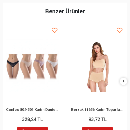
Benzer Ürünler
Confeo 804-501 Kadın Dantelli 4 lü Tanga Külot
Berrak 11656 Kadın Toparlayıcı Bato Külot
328,24 TL
93,72 TL