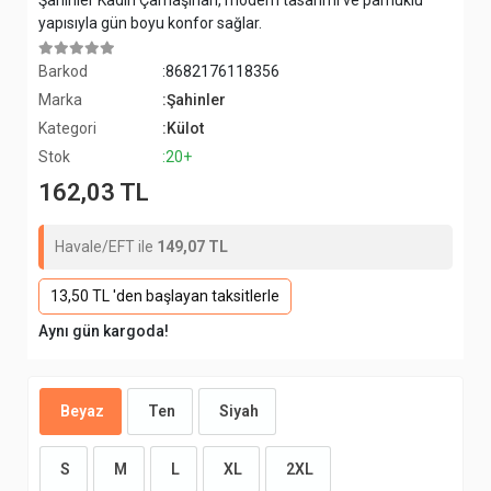
Şahinler Kadın Çamaşırları, modern tasarımı ve pamuklu
yapısıyla gün boyu konfor sağlar.
Barkod
:8682176118356
Marka
:Şahinler
Kategori
:Külot
Stok
:20+
162,03 TL
Havale/EFT ile
149,07 TL
13,50 TL 'den başlayan taksitlerle
Aynı gün kargoda!
Beyaz
Ten
Siyah
S
M
L
XL
2XL