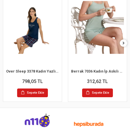
Over Sleep 3378 Kadın Yazlık Süprem Şort Pijama Takım (M-L-XL-XXL)
Berrak 7036 Kadın İp Askılı Şortlu Pijama Takım
798,05 TL
312,62 TL
Sepete Ekle
Sepete Ekle