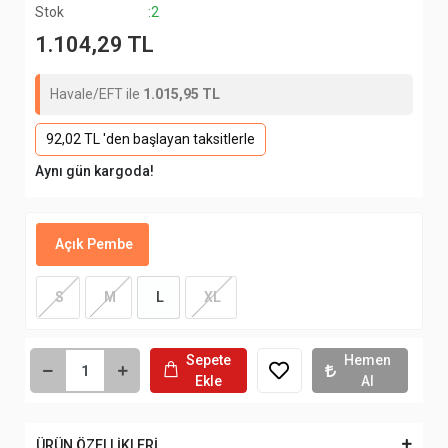
Stok
:2
1.104,29 TL
Havale/EFT ile
1.015,95 TL
92,02 TL 'den başlayan taksitlerle
Aynı gün kargoda!
Açık Pembe
S
M
L
XL
Sepete
Hemen
Ekle
Al
ÜRÜN ÖZELLİKLERİ