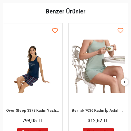
Benzer Ürünler
Over Sleep 3378 Kadın Yazlık Süprem Şort Pijama Takım (M-L-XL-XXL)
Berrak 7036 Kadın İp Askılı Şortlu Pijama Takım
798,05 TL
312,62 TL