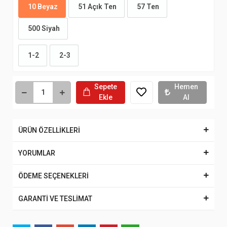
10 Beyaz
51 Açık Ten
57 Ten
500 Siyah
1-2
2-3
Sepete
Hemen
Ekle
Al
ÜRÜN ÖZELLİKLERİ
YORUMLAR
ÖDEME SEÇENEKLERİ
GARANTİ VE TESLİMAT