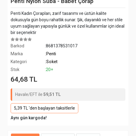
Penti Nylon Suba - Babet Çorap
Penti Kadın Çorapları, zarif tasarımı ve üstün kalite
dokusuyla gün boyu rahatlık sunar. Şık, dayanıklı ve her stile
uyum sağlayan yapısıyla günlük ve özel kullanımlar için ideal
bir seçenektir
Barkod
:8681378531017
Marka
:Penti
Kategori
:Soket
Stok
:20+
64,68 TL
Havale/EFT ile
59,51 TL
5,39 TL 'den başlayan taksitlerle
Aynı gün kargoda!