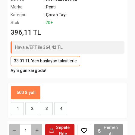
Marka
:Penti
Kategori
:Çorap Tayt
Stok
:20+
396,11 TL
Havale/EFT ile
364,42 TL
33,01 TL 'den başlayan taksitlerle
Aynı gün kargoda!
500 Siyah
1
2
3
4
Sepete
Hemen
Ekle
Al