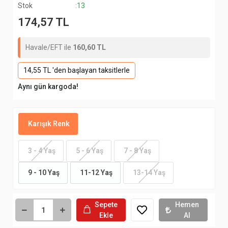
Stok
:13
174,57 TL
Havale/EFT ile
160,60 TL
14,55 TL 'den başlayan taksitlerle
Aynı gün kargoda!
Karışık Renk
3 - 4 Yaş
5 - 6 Yaş
7 - 8 Yaş
9 - 10 Yaş
11-12 Yaş
13-14 Yaş
Sepete
Hemen
Ekle
Al