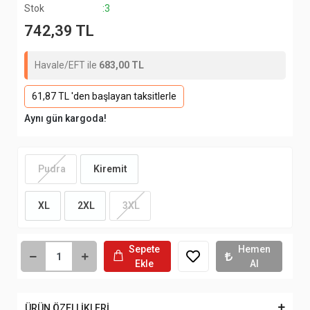
Stok
:3
742,39 TL
Havale/EFT ile
683,00 TL
61,87 TL 'den başlayan taksitlerle
Aynı gün kargoda!
Pudra
Kiremit
XL
2XL
3XL
Sepete
Hemen
Ekle
Al
ÜRÜN ÖZELLİKLERİ