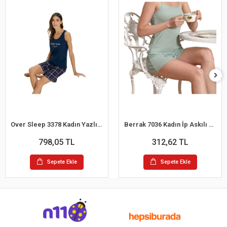
Over Sleep 3378 Kadın Yazlık Süprem Şort Pijama Takım (M-L-XL-XXL)
Berrak 7036 Kadın İp Askılı Şortlu Pijama Takım
798,05 TL
312,62 TL
Sepete Ekle
Sepete Ekle