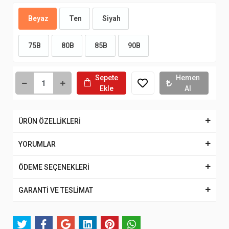
Beyaz
Ten
Siyah
75B
80B
85B
90B
Sepete
Hemen
Ekle
Al
ÜRÜN ÖZELLİKLERİ
YORUMLAR
ÖDEME SEÇENEKLERİ
GARANTİ VE TESLİMAT