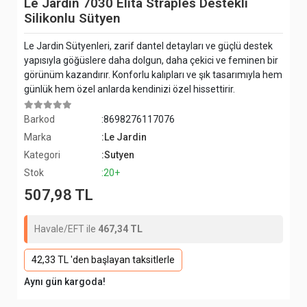
Le Jardin 7030 Elita Straples Destekli
Silikonlu Sütyen
Le Jardin Sütyenleri, zarif dantel detayları ve güçlü destek
yapısıyla göğüslere daha dolgun, daha çekici ve feminen bir
görünüm kazandırır. Konforlu kalıpları ve şık tasarımıyla hem
günlük hem özel anlarda kendinizi özel hissettirir.
Barkod
:8698276117076
Marka
:Le Jardin
Kategori
:Sutyen
Stok
:20+
507,98 TL
Havale/EFT ile
467,34 TL
42,33 TL 'den başlayan taksitlerle
Aynı gün kargoda!