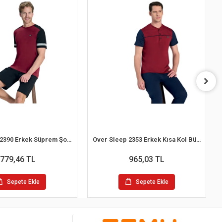
Over Sleep 2390 Erkek Süprem Şort Yazlık Pijama Takım (M-L-XL-2XL)
Over Sleep 2353 Erkek Kısa Kol Büyük Beden Süprem Pijama Takım (L-XL-XXL-3XL)
779,46 TL
965,03 TL
Sepete Ekle
Sepete Ekle