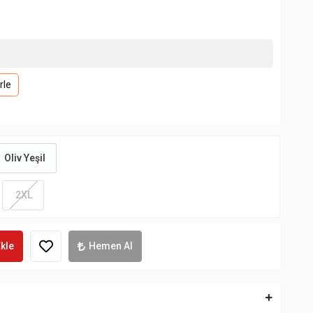
rle
Oliv Yeşil
2XL
kle
Hemen Al