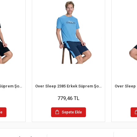
Over Sleep 2392 Erkek Süprem Şort Yazlık Pijama Takım (M-L-XL-2XL)
Over Sleep 2385 Erkek Süprem Şort Yazlık Pijama Takım (S-M-L-XL)
779,46 TL
le
Sepete Ekle