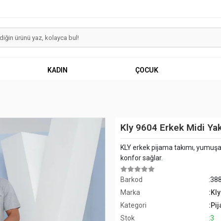
KADIN
ÇOCUK
Kly 9604 Erkek Midi Ya
KLY erkek pijama takımı, yumuşak
konfor sağlar.
Barkod
:38
Marka
:Kly
Kategori
:Pi
Stok
:3