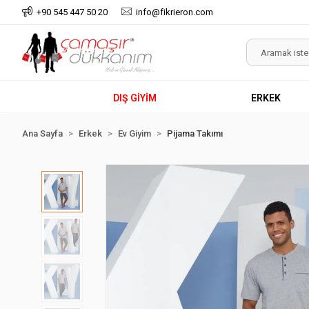
+90 545 447 50 20
info@fikrieron.com
DIŞ GİYİM
ERKEK
Ana Sayfa
Erkek
Ev Giyim
Pijama Takımı