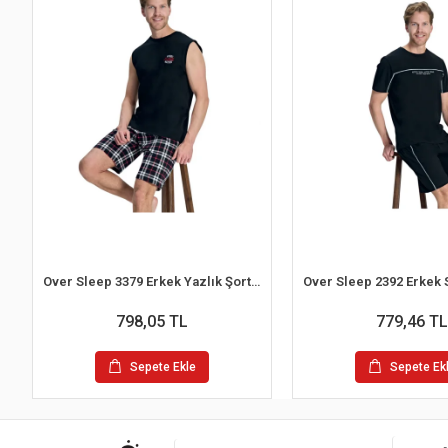
Over Sleep 3379 Erkek Yazlık Şort Pijama Takım (M-L-XL-2XL)
798,05 TL
779,46 TL
Sepete Ekle
Sepete Ek