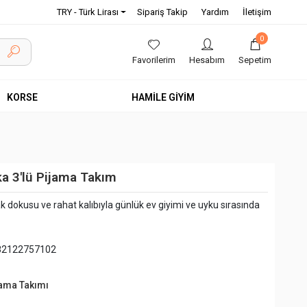
TRY - Türk Lirası
Sipariş Takip
Yardım
İletişim
0
Favorilerim
Hesabım
Sepetim
KORSE
HAMİLE GİYİM
ka 3'lü Pijama Takım
 dokusu ve rahat kalıbıyla günlük ev giyimi ve uyku sırasında
82122757102
jama Takımı