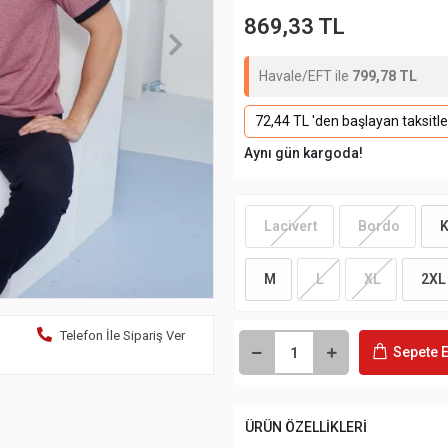
869,33 TL
Havale/EFT ile
799,78 TL
72,44 TL 'den başlayan taksitle
Aynı gün kargoda!
Lacivert
Bordo
K
M
L
XL
2XL
Telefon İle Sipariş Ver
Sepete E
ÜRÜN ÖZELLİKLERİ