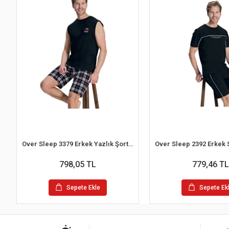
Over Sleep 3379 Erkek Yazlık Şort Pijama Takım (M-L-XL-2XL)
798,05 TL
779,46 TL
Sepete Ekle
Sepete Ek