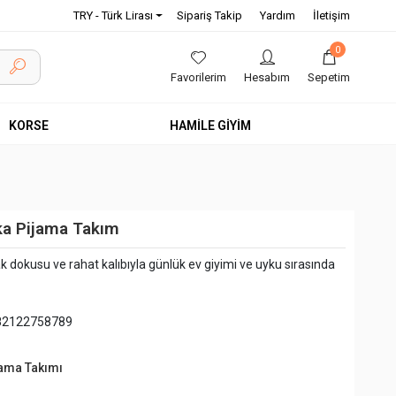
TRY - Türk Lirası
Sipariş Takip
Yardım
İletişim
0
Favorilerim
Hesabım
Sepetim
KORSE
HAMİLE GİYİM
ka Pijama Takım
 dokusu ve rahat kalıbıyla günlük ev giyimi ve uyku sırasında
82122758789
jama Takımı