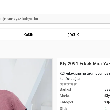
KADIN
ÇOCUK
Kly 2091 Erkek Midi Ya
KLY erkek pijama takımı, yumuşak
konfor sağlar.
Barkod
:38
Marka
:Kly
Kategori
:Pi
Stok
:2