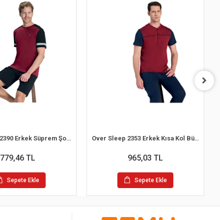
Over Sleep 2390 Erkek Süprem Şort Yazlık Pijama Takım (M-L-XL-2XL)
Over Sleep 2353 Erkek Kısa Kol Büyük Beden Süprem Pijama Takım (L-XL-XXL-3XL)
779,46 TL
965,03 TL
Sepete Ekle
Sepete Ekle