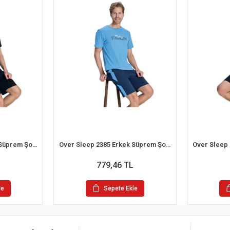
Over Sleep 2392 Erkek Süprem Şort Yazlık Pijama Takım (M-L-XL-2XL)
Over Sleep 2385 Erkek Süprem Şort Yazlık Pijama Takım (S-M-L-XL)
779,46 TL
le
Sepete Ekle