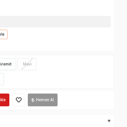
rle
iremit
Mavi
kle
Hemen Al