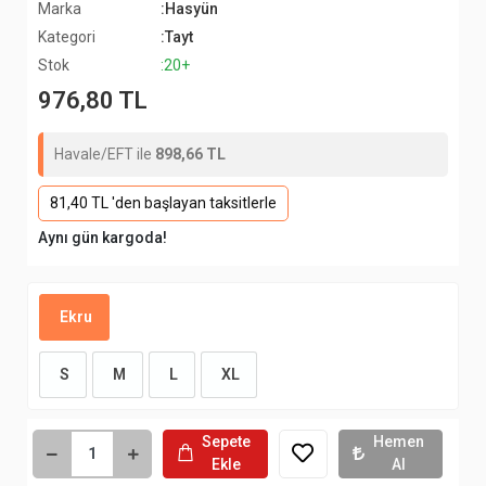
Marka
:Hasyün
Kategori
:Tayt
Stok
:20+
976,80 TL
Havale/EFT ile
898,66 TL
81,40 TL 'den başlayan taksitlerle
Aynı gün kargoda!
Ekru
S
M
L
XL
Sepete
Hemen
Ekle
Al