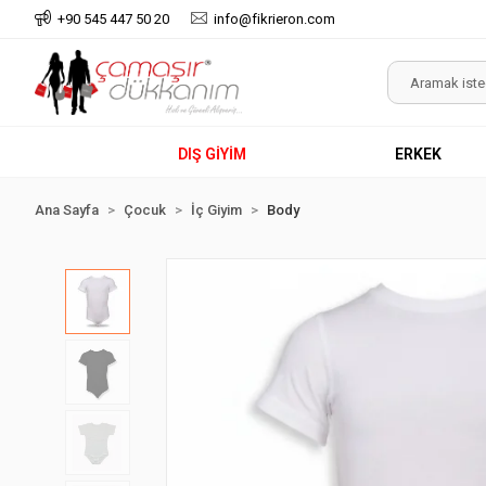
+90 545 447 50 20
info@fikrieron.com
DIŞ GİYİM
ERKEK
Ana Sayfa
Çocuk
İç Giyim
Body