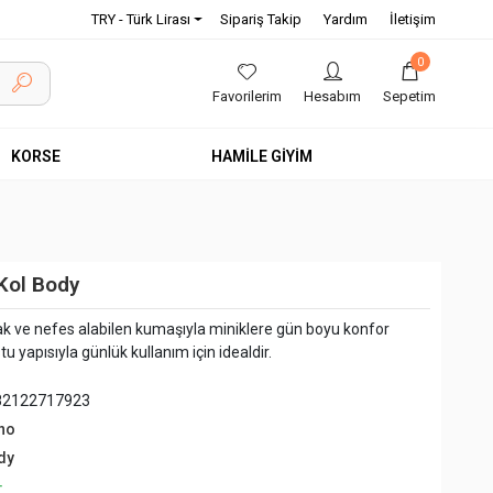
TRY - Türk Lirası
Sipariş Takip
Yardım
İletişim
0
Favorilerim
Hesabım
Sepetim
KORSE
HAMİLE GİYİM
Kol Body
 ve nefes alabilen kumaşıyla miniklere gün boyu konfor
tu yapısıyla günlük kullanım için idealdir.
82122717923
no
dy
+