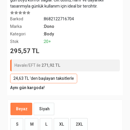
gün boyu konfor sağlar. Cilt dostu, hafif ve dayanıklı
tasarımıyla günlük kullanım için ideal bir tercihtir.
Barkod
:8682122716704
Marka
:Dono
Kategori
:Body
Stok
:20+
295,57 TL
Havale/EFT ile
271,92 TL
24,63 TL 'den başlayan taksitlerle
Aynı gün kargoda!
Beyaz
Siyah
S
M
L
XL
2XL